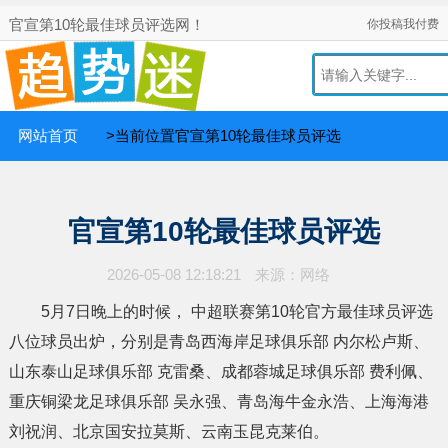
官宣第10轮最佳球员评选网！
你投稿我付费
网站首页
>当前位置官宣第10轮最佳球员评选
官宣第10轮最佳球员评选
2026-05-08 12:18:21
来源：网络
5月7日晚上的时候， 中超联赛第10轮官方最佳球员评选
八位球员出炉，分别是青岛西海岸足球俱乐部 内尔松卢斯、
山东泰山足球俱乐部 克雷桑、成都蓉城足球俱乐部 费利佩、
重庆铜梁龙足球俱乐部 吴永强、青岛海牛金永浩、上海海港
刘祝润、北京国安拉莫斯、云南玉昆克莱伯。