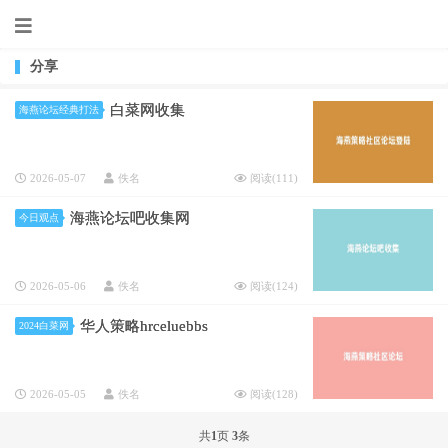
分享
白菜网收集
海燕论坛经典打法
2026-05-07
佚名
阅读(
111
)
海燕论坛吧收集网
今日观点
2026-05-06
佚名
阅读(
124
)
华人策略hrceluebbs
2024白菜网
2026-05-05
佚名
阅读(
128
)
共
1
页
3
条