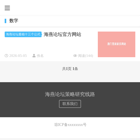
数字
海燕论坛官方网站
海燕论坛最稳十三个公式
2026-05-05
佚名
阅读(
144
)
共
1
页
1
条
海燕论坛策略研究线路
联系我们
琼ICP备xxxxxxxx号