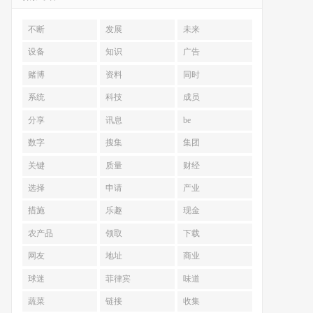
不断
发展
未来
设备
知识
广告
赌博
资料
同时
系统
科技
成员
分享
讯息
be
数字
搜集
集团
关键
质量
财经
选择
申请
产业
措施
乐趣
现金
农产品
领取
下载
网友
地址
商业
球迷
菲律宾
味道
蔬菜
链接
收集