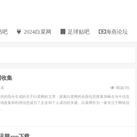
贴吧
2024白菜网
足球贴吧
海燕论坛
网收集
佚名
阅读(
59
)
提供的指令生成的关于白菜网的文章：探索白菜网的全面信息搜集策略在当今信息
效地收集和利用信息成为了企业和个人成功的关键。白菜网作为一家专注于网络信
.
讯网app下载