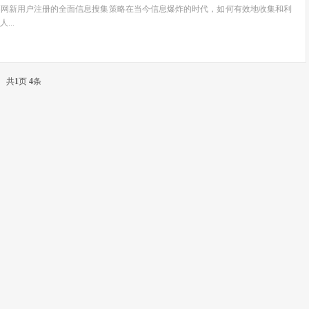
菜网新用户注册的全面信息搜集策略在当今信息爆炸的时代，如何有效地收集和利
...
共
1
页
4
条