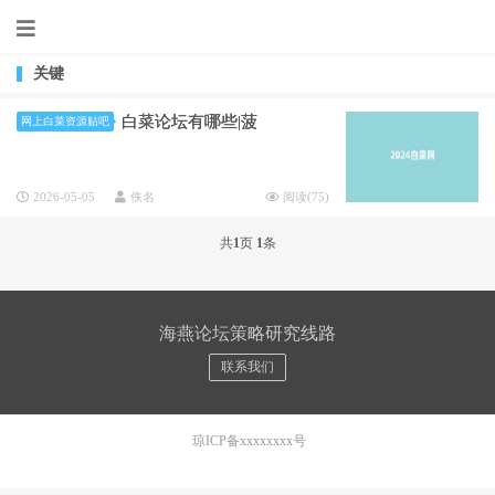
关键
白菜论坛有哪些|菠
网上白菜资源贴吧
2026-05-05
佚名
阅读(
75
)
共
1
页
1
条
海燕论坛策略研究线路
联系我们
琼ICP备xxxxxxxx号