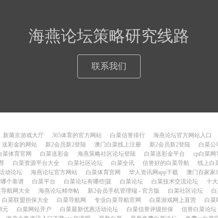
海燕论坛策略研究线路
联系我们
新莆京游戏大厅
365体育的官方网站
白菜信誉排行
海燕论坛官方网站入口
送彩金的网站
新2会员新2登陆
澳门白菜线上注册
新2会员新2登陆
白菜公
白菜体育官网
白菜送彩金
海燕策略社区论坛登陆
白菜送彩金平台
cp白菜网
荐
白菜资源平台大全
白菜社区论坛
白菜全讯
信誉好的白菜导航
线上白
活动论坛
海燕论坛官方网站
白菜体育官网
华人资讯网app下载
澳门百家家
菜网哪个靠谱
白菜平台
白菜论坛有哪些|菠
白菜论坛
白菜技术交流论坛
十大
菜导航网大全
海燕论坛精华帖
新2会员手机管理端 - 官方版
白菜社区论坛
白
白菜联盟担保大全
白菜导航网
专业白菜导航官网
白菜游戏网上直营
白菜
8元
白菜网站开户
白菜最新优惠活动论坛
白菜信誉评级担保
信誉白菜论坛