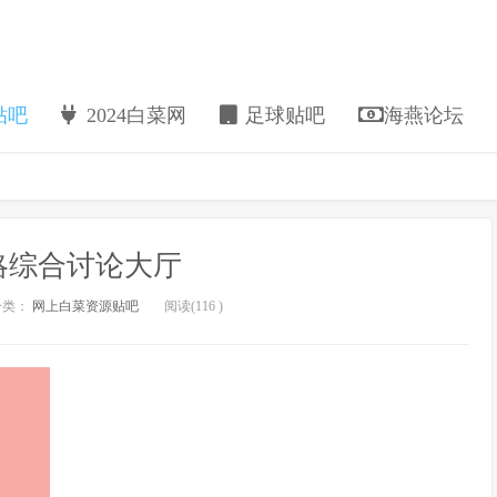
贴吧
2024白菜网
足球贴吧
海燕论坛
略综合讨论大厅
分类：
网上白菜资源贴吧
阅读(
116
)