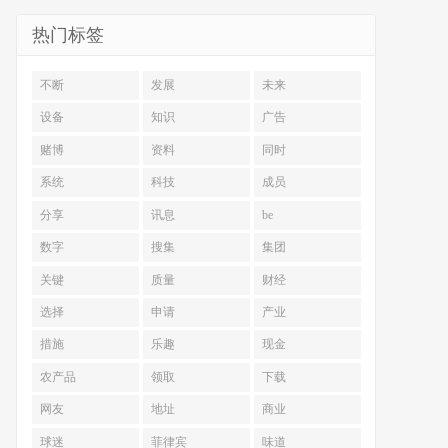
热门标签
不断
发展
未来
设备
知识
广告
赌博
资料
同时
系统
科技
成员
分享
讯息
be
数字
搜集
集团
关键
质量
财经
选择
申请
产业
措施
乐趣
现金
农产品
领取
下载
网友
地址
商业
球迷
菲律宾
味道