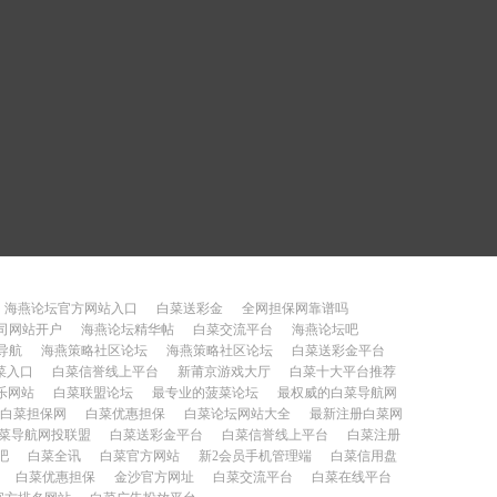
海燕论坛官方网站入口
白菜送彩金
全网担保网靠谱吗
司网站开户
海燕论坛精华帖
白菜交流平台
海燕论坛吧
导航
海燕策略社区论坛
海燕策略社区论坛
白菜送彩金平台
菜入口
白菜信誉线上平台
新莆京游戏大厅
白菜十大平台推荐
乐网站
白菜联盟论坛
最专业的菠菜论坛
最权威的白菜导航网
白菜担保网
白菜优惠担保
白菜论坛网站大全
最新注册白菜网
菜导航网投联盟
白菜送彩金平台
白菜信誉线上平台
白菜注册
吧
白菜全讯
白菜官方网站
新2会员手机管理端
白菜信用盘
白菜优惠担保
金沙官方网址
白菜交流平台
白菜在线平台