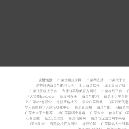
友情链接
白菜优惠担保网
白菜网直播
白菜大平台
信誉好的白菜导航网大全
十大白菜软件
线上白菜游戏
白菜信誉线上平台
专业白菜导航官方网站
白菜在线平台
华人策略hrceluebbs
白菜网直播
白菜导航网
白菜十大平台推
lol白菜app有哪些
海燕策略社区
最全白菜导航
白菜最新优惠
华人策略和华人论坛研究中心
最全白菜圈
白菜导航
lol白
白菜十大平台推荐
lol白菜网哪个靠谱
白菜大全
信誉好的白
cp白菜圈
新2会员管理
白菜信用网
白菜电玩城官网苹果版
白菜送彩金
海燕论坛官方网站
海燕论坛
白菜网站大全8到8