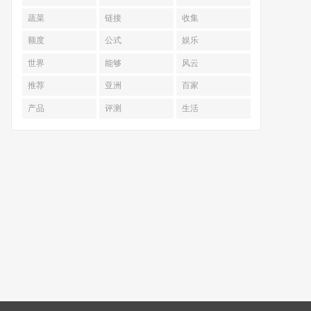
蔬菜
链接
收集
额度
公式
娱乐
世界
能够
风云
推荐
亚洲
百家
产品
评测
生活